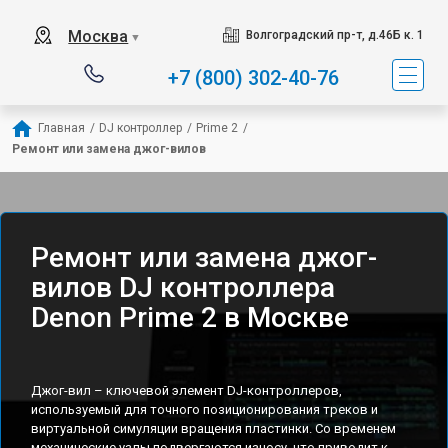
Москва
Волгоградский пр-т, д.46Б к. 1
▼
+7 (800) 302-40-76
Главная
/
DJ контроллер
/
Prime 2
/
Ремонт или замена джог-вилов
Ремонт или замена джог-
вилов DJ контроллера
Denon Prime 2 в Москве
Джог-вил – ключевой элемент DJ-контроллеров,
используемый для точного позиционирования треков и
виртуальной симуляции вращения пластинки. Со временем
механические узлы подвергаются износу, что приводит к