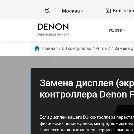
Волгоград
Москва
▼
УСЛУГИ
Сервисный ремонт
Главная
/
DJ контроллер
/
Prime 2
/
Замена д
Замена дисплея (экр
контроллера Denon P
Если дисплей вашего DJ-контроллера перест
физические повреждения, мы предложим вам 
Профессиональные мастера сервиса заменят э