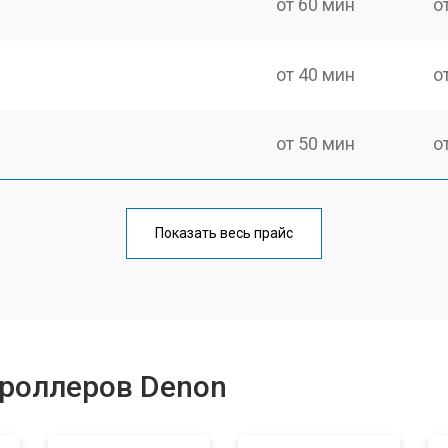
от 60 мин
о
от 40 мин
о
от 50 мин
о
от 60 мин
о
Показать весь прайс
от 40 мин
о
от 60 мин
о
троллеров Denon
уляторов
от 40 мин
о