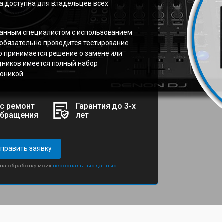
га доступна для владельцев всех
анным специалистом с использованием
обязательно проводится тестирование
го принимается решение о замене или
дников имеется полный набор
оникой.
с ремонт
Гарантия до 3-х
обращения
лет
править заявку
 на обработку моих
персональных данных.