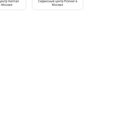
центр Harman
Сервисный центр Pioneer в
Сервисный ц
в Москве
Москве
Мо