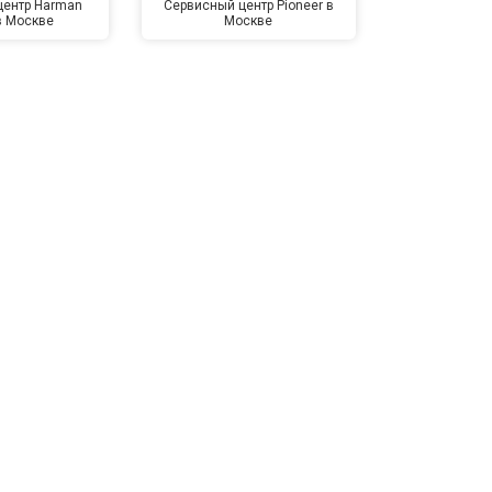
центр Harman
Сервисный центр Pioneer в
Сервисный ц
в Москве
Москве
Мо