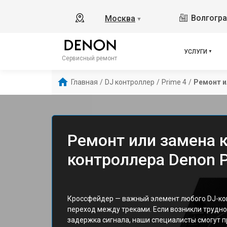
Волгоград
Москва
▼
УСЛУГИ
Сервисный ремонт
Главная
/
DJ контроллер
/
Prime 4
/
Ремонт и
Ремонт или замена 
контроллера Denon P
Кроссфейдер — важный элемент любого DJ-ко
переход между треками. Если возникли трудн
задержка сигнала, наши специалисты смогут 