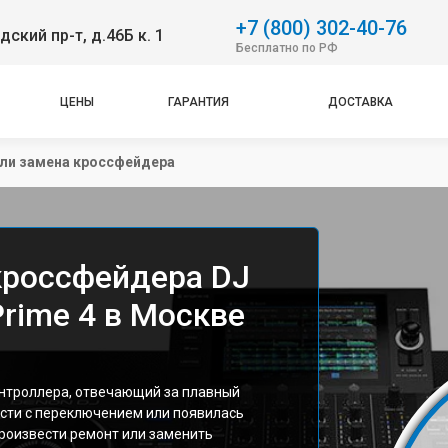
+7 (800) 302-40-76
ский пр-т, д.46Б к. 1
Бесплатно по РФ
ЦЕНЫ
ГАРАНТИЯ
ДОСТАВКА
ли замена кроссфейдера
кроссфейдера DJ
rime 4 в Москве
нтроллера, отвечающий за плавный
ости с переключением или появилась
произвести ремонт или заменить