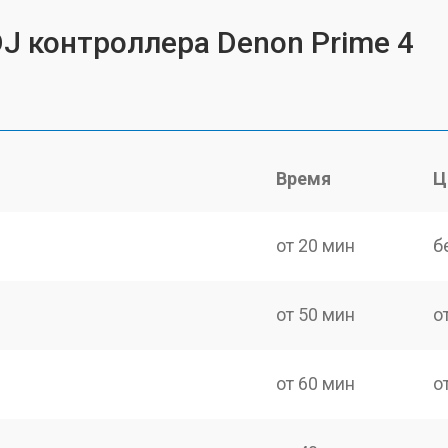
DJ контроллера Denon Prime 4
Время
Ц
от 20 мин
б
от 50 мин
о
от 60 мин
о