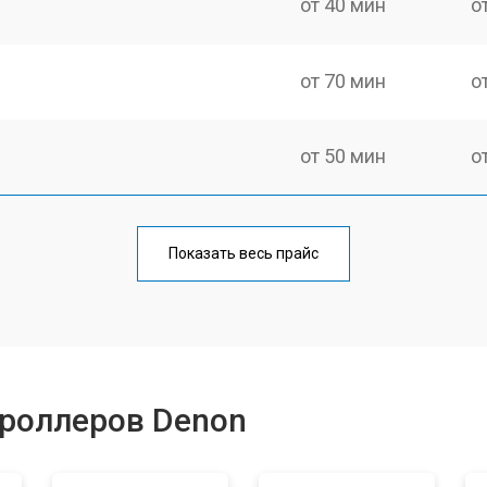
от 40 мин
о
от 70 мин
о
от 50 мин
о
от 60 мин
о
Показать весь прайс
от 40 мин
о
от 60 мин
о
троллеров Denon
уляторов
от 40 мин
о