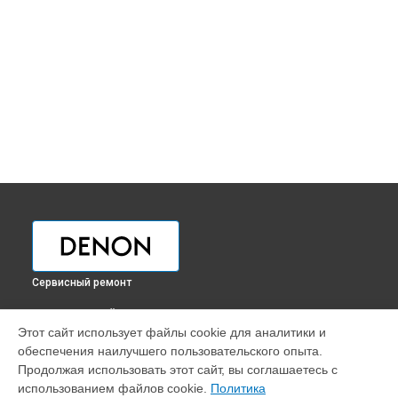
Сервисный ремонт
ВЫБЕРИ СВОЙ ГОРОД
Этот сайт использует файлы cookie для аналитики и
Ремонт / замена платы управления проигрывателя винила
обеспечения наилучшего пользовательского опыта.
DP29FE2 Denon в
Краснодаре
Продолжая использовать этот сайт, вы соглашаетесь с
Ремонт / замена платы управления проигрывателя винила
использованием файлов cookie.
Политика
DP29FE2 Denon в
Ростове-на-Дону