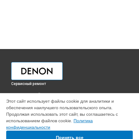
Сервисный ремонт
ВЫБЕРИ СВОЙ ГОРОД
Этот сайт использует файлы cookie для аналитики и
Ремонт ресивера Denon в
Краснодаре
обеспечения наилучшего пользовательского опыта.
Ремонт ресивера Denon в
Ростове-на-Дону
Продолжая использовать этот сайт, вы соглашаетесь с
Ремонт ресивера Denon в
Нижнем Новгороде
использованием файлов cookie.
Политика
конфиденциальности
Ремонт ресивера Denon в
Новосибирске
Ремонт ресивера Denon в
Челябинске
Принять все